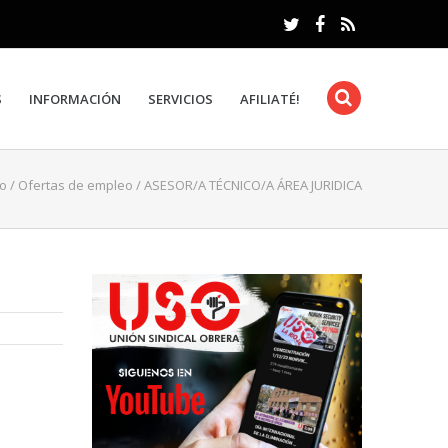
S
INFORMACIÓN
SERVICIOS
AFILIATÉ!
io
/
Ofertas de empleo
/
ASESOR/A TÉCNICO/A ÁREA JURIDICA