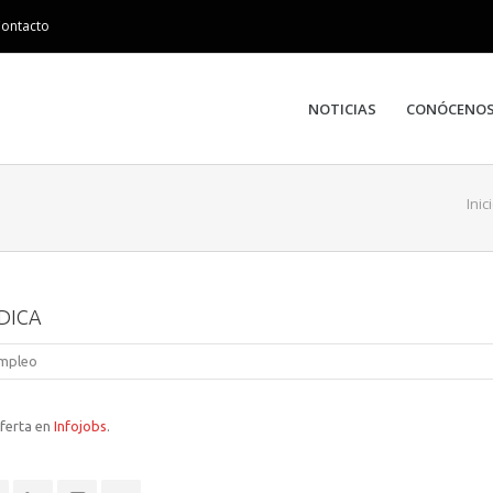
ontacto
NOTICIAS
CONÓCENO
Inic
DICA
empleo
oferta en
Infojobs
.