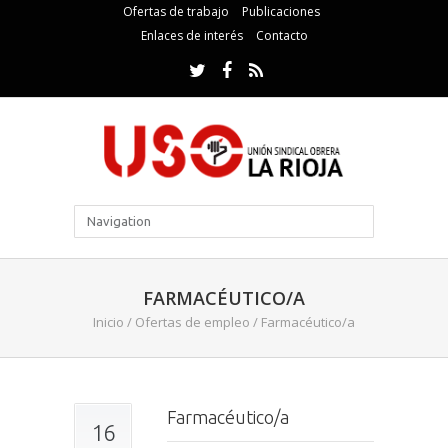
Ofertas de trabajo
Publicaciones
Enlaces de interés
Contacto
FARMACÉUTICO/A
Inicio
/
Ofertas de empleo
/
Farmacéutico/a
Farmacéutico/a
16