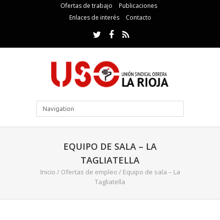
Ofertas de trabajo
Publicaciones
Enlaces de interés
Contacto
EQUIPO DE SALA – LA
TAGLIATELLA
Inicio
/
Ofertas de empleo
/
Equipo de sala – La
Tagliatella