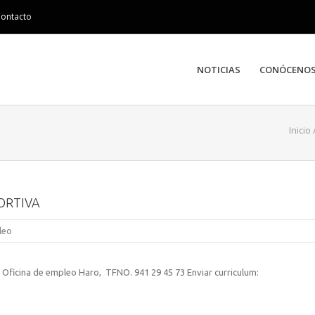
ontacto
NOTICIAS
CONÓCENO
Inicio
ORTIVA
leo
Oficina de empleo Haro, TFNO. 941 29 45 73 Enviar curriculum: