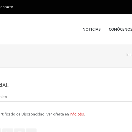
ontacto
NOTICIAS
CONÓCENO
Ini
IAL
pleo
tificado de Discapacidad. Ver oferta en
Infojobs
.