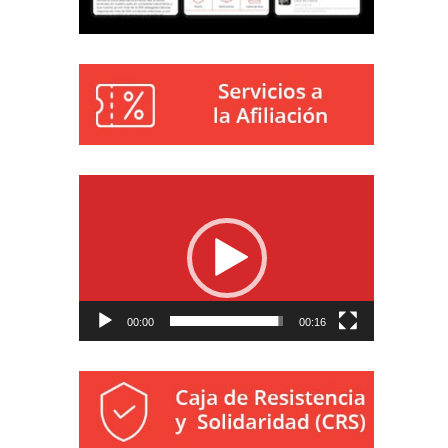
Reproductor
de
vídeo
00:00
00:16