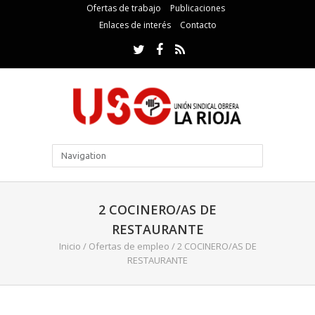
Ofertas de trabajo
Publicaciones
Enlaces de interés
Contacto
2 COCINERO/AS DE
RESTAURANTE
Inicio
/
Ofertas de empleo
/
2 COCINERO/AS DE
RESTAURANTE