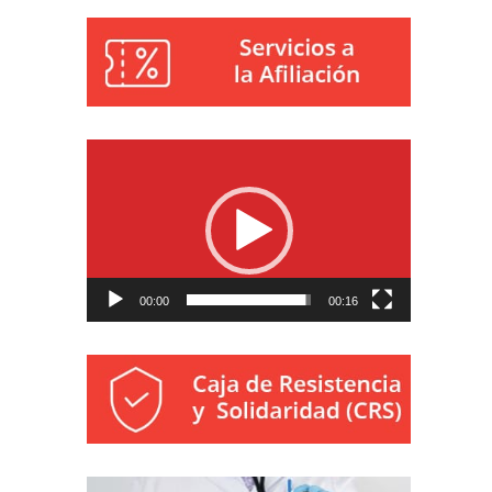
Reproductor
de
vídeo
00:00
00:16