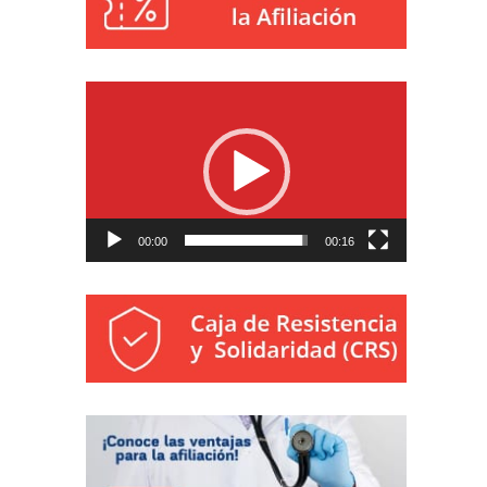
Reproductor
de
vídeo
00:00
00:16