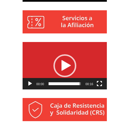
Reproductor
de
vídeo
00:00
00:16