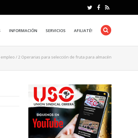
S
INFORMACIÓN
SERVICIOS
AFILIATÉ!
e empleo
/
2 Operarias para selección de fruta para almacén