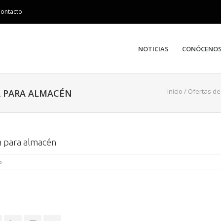
ontacto
NOTICIAS
CONÓCENO
Inicio
/
Ofertas d
A PARA ALMACÉN
ta para almacén
o