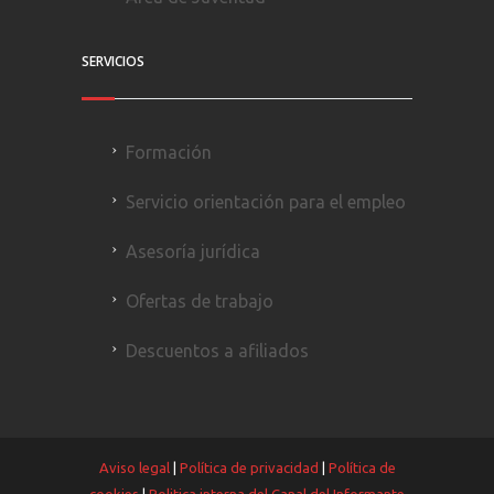
SERVICIOS
Formación
Servicio orientación para el empleo
Asesoría jurídica
Ofertas de trabajo
Descuentos a afiliados
Aviso legal
|
Política de privacidad
|
Política de
cookies
|
Politica interna del Canal del Informante