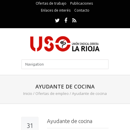
Ofertas de trabajo
Publicaciones
Enlaces de interés
Contacto
AYUDANTE DE COCINA
Inicio
/
Ofertas de empleo
/
Ayudante de cocina
Ayudante de cocina
31