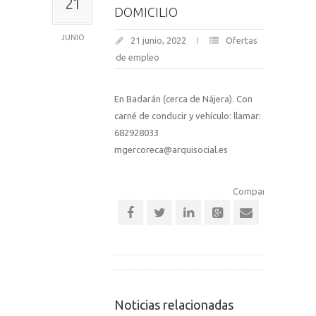
21
DOMICILIO
JUNIO
21 junio, 2022
Ofertas
de empleo
En Badarán (cerca de Nájera). Con
carné de conducir y vehículo: llamar:
682928033
mgercoreca@arquisocial.es
Comparte esta notic
Noticias relacionadas