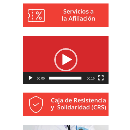
Reproductor
de
vídeo
00:00
00:16