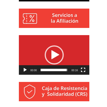
Reproductor
de
vídeo
00:00
00:16