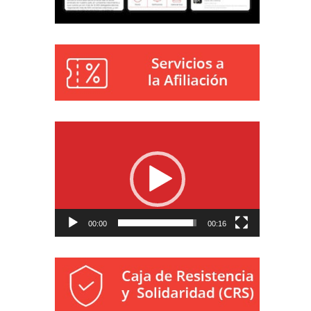
Reproductor
de
vídeo
00:00
00:16