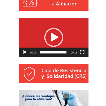
Reproductor
de
vídeo
00:00
00:16