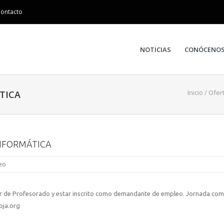
ontacto
NOTICIAS
CONÓCENO
Inicio
/
Ofer
TICA
INFORMÁTICA
eo
er de Profesorado y estar inscrito como demandante de empleo. Jornada com
oja.org