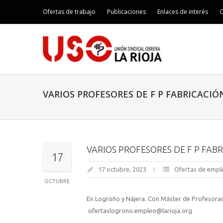
Ofertas de trabajo
Publicaciones
Enlaces de interés
C
VARIOS PROFESORES DE F P FABRICACIÓ
VARIOS PROFESORES DE F P FAB
17
17 octubre, 2023
Ofertas de empl
OCTUBRE
En Logroño y Nájera. Con Máster de Profesorad
ofertaslogrono.empleo@larioja.org