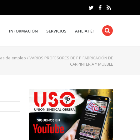
S
INFORMACIÓN
SERVICIOS
AFILIATÉ!
tas de empleo
/
VARIOS PROFESORES DE F P FABRICACIÓN DE
CARPINTERÍA Y MUEBLE