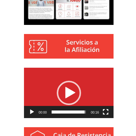
Reproductor
de
vídeo
00:00
00:16