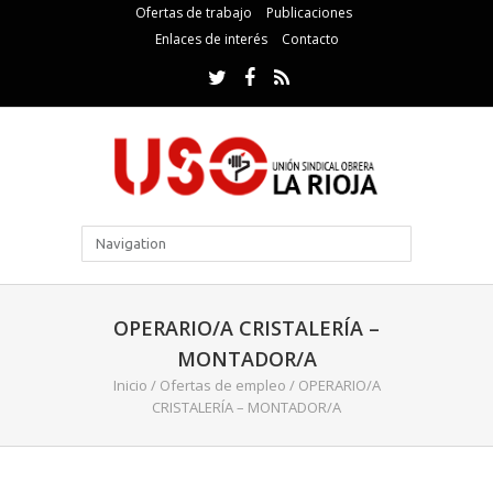
Ofertas de trabajo
Publicaciones
Enlaces de interés
Contacto
OPERARIO/A CRISTALERÍA –
MONTADOR/A
Inicio
/
Ofertas de empleo
/
OPERARIO/A
CRISTALERÍA – MONTADOR/A