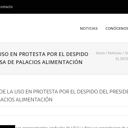
ontacto
NOTICIAS
CONÓCENO
Inicio
/
Noticias
/
S
USO EN PROTESTA POR EL DESPIDO
EL DES
ESA DE PALACIOS ALIMENTACIÓN
E LA USO EN PROTESTA POR EL DESPIDO DEL PRESID
LACIOS ALIMENTACIÓN
Los representantes sindicales de USO La Rioja se concentraron de 