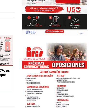
77% es
 que