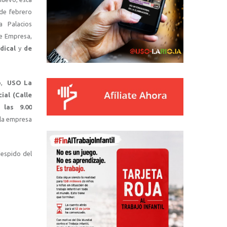
 de febrero
 Palacios
de Empresa,
dical
y
de
ro,
USO La
ial (Calle
las 9.00
 la empresa
despido del