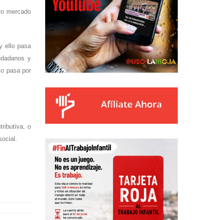
ro mercado
y ello pasa
udadanos y
so pasa por
ributiva, o
social.