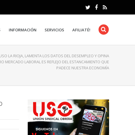
S
INFORMACIÓN
SERVICIOS
AFILIATÉ!
USO LA RIOJA, LAMENTA LOS DATOS DEL DESEMPLEO Y OPINA
O MERCADO LABORAL ES REFLEJO DEL ESTANCAMIENTO QUE
PADECE NUESTRA ECONOMÍA
O