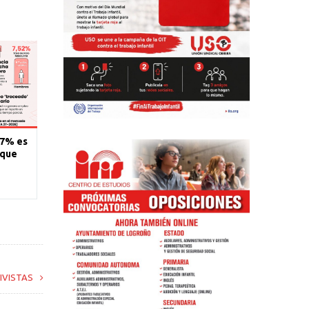
77% es
 que
IVISTAS