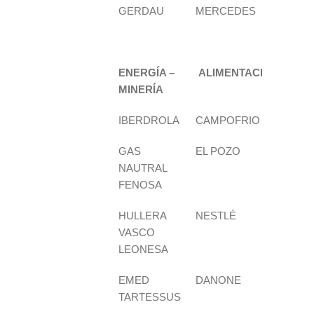
GERDAU
MERCEDES
BRI
CEP
ENERGÍA –
ALIMENTACIÓN
EM
MINERÍA
TEC
IBERDROLA
CAMPOFRIO
IND
GAS
EL POZO
FUJ
NAUTRAL
FENOSA
HULLERA
NESTLÉ
T-S
VASCO
LEONESA
EMED
DANONE
SCH
TARTESSUS