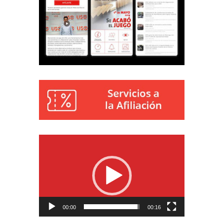
Reproductor
de
vídeo
00:00
00:16