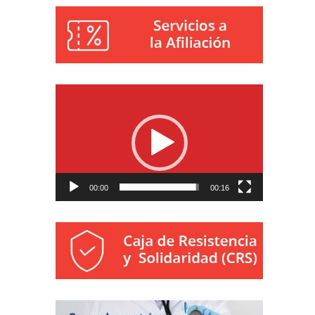
Reproductor
de
vídeo
00:00
00:16