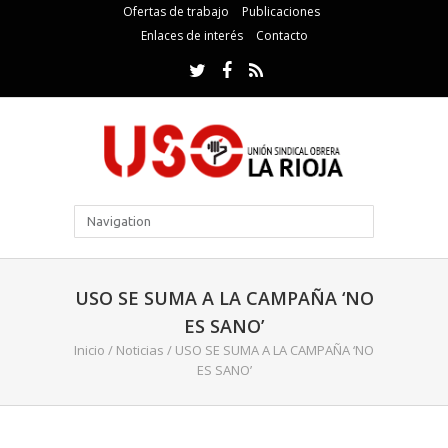
Ofertas de trabajo
Publicaciones
Enlaces de interés
Contacto
USO SE SUMA A LA CAMPAÑA ‘NO
ES SANO’
Inicio
/
Noticias
/
USO SE SUMA A LA CAMPAÑA ‘NO
ES SANO’