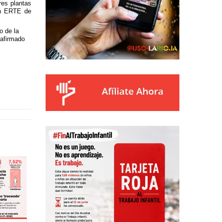
res plantas
un ERTE de
o de la
 afirmado