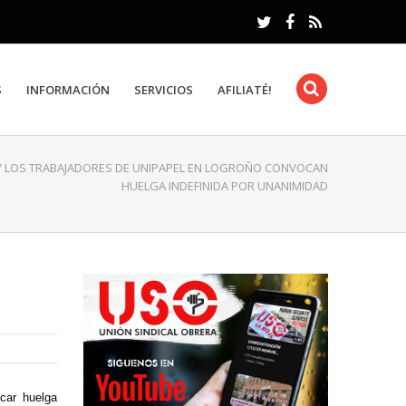
S
INFORMACIÓN
SERVICIOS
AFILIATÉ!
/
LOS TRABAJADORES DE UNIPAPEL EN LOGROÑO CONVOCAN
HUELGA INDEFINIDA POR UNANIMIDAD
ocar huelga