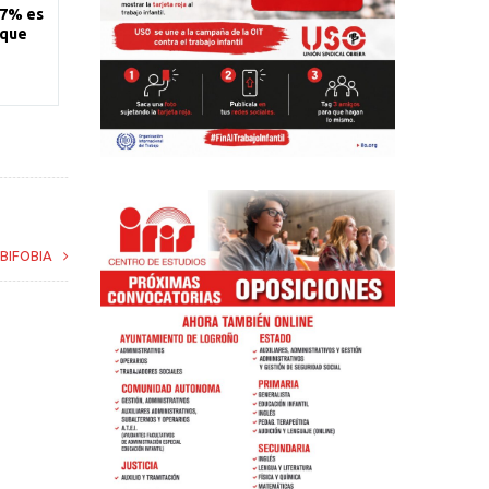
77% es
 que
TBIFOBIA