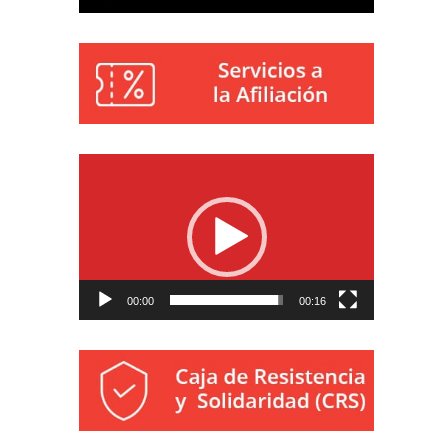
Reproductor
de
vídeo
00:00
00:16