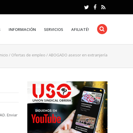
S
INFORMACIÓN
SERVICIOS
AFILIATÉ!
Inicio
/
Ofertas de empleo
/
ABOGADO asesor en extranjería
AD. Enviar