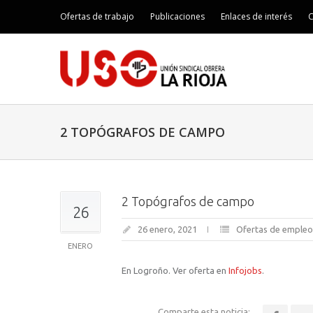
Ofertas de trabajo
Publicaciones
Enlaces de interés
C
2 TOPÓGRAFOS DE CAMPO
2 Topógrafos de campo
26
26 enero, 2021
Ofertas de empleo
ENERO
En Logroño. Ver oferta en
Infojobs
.
Comparte esta noticia: