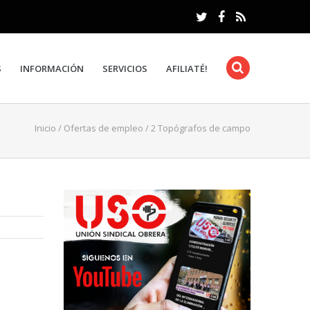
S
INFORMACIÓN
SERVICIOS
AFILIATÉ!
Inicio
/
Ofertas de empleo
/
2 Topógrafos de campo