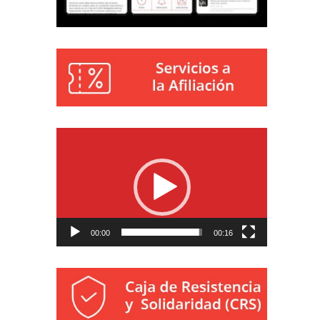
Reproductor
de
vídeo
00:00
00:16