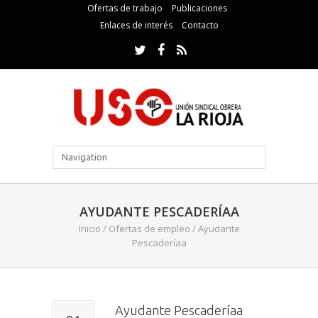
Ofertas de trabajo
Publicaciones
Enlaces de interés
Contacto
AYUDANTE PESCADERÍAA
Inicio
/
Ofertas de empleo
/
Ayudante
Pescaderíaa
Ayudante Pescaderíaa