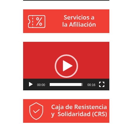
Reproductor
de
vídeo
00:00
00:16