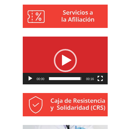
Reproductor
de
vídeo
00:00
00:16