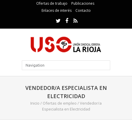
Ofertas de trabajo
Publicaciones
Enlaces de interés
Contacto
VENDEDOR/A ESPECIALISTA EN
ELECTRICIDAD
Inicio
/
Ofertas de empleo
/
Vendedor/a
Especialista en Electricidad