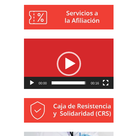
Reproductor
de
vídeo
00:00
00:16