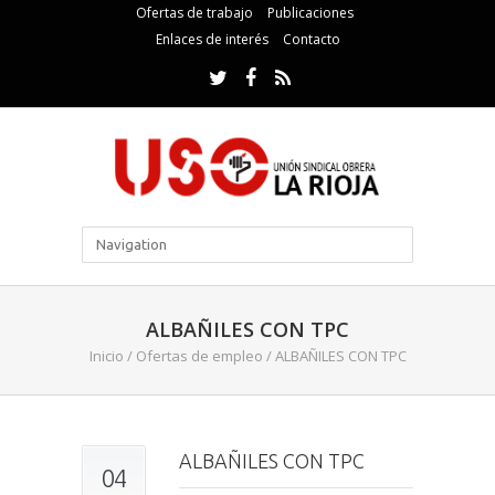
Ofertas de trabajo
Publicaciones
Enlaces de interés
Contacto
ALBAÑILES CON TPC
Inicio
/
Ofertas de empleo
/
ALBAÑILES CON TPC
ALBAÑILES CON TPC
04