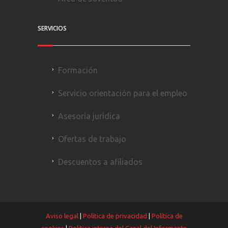
SERVICIOS
Formación
Servicio orientación para el empleo
Asesoría jurídica
Ofertas de trabajo
Descuentos a afiliados
Aviso legal
|
Política de privacidad
|
Política de
cookies
|
Politica interna del Canal del Informante