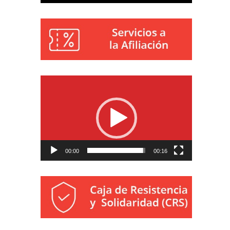
Reproductor
de
vídeo
00:00
00:16