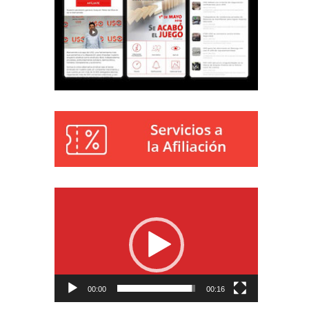
Reproductor
de
vídeo
00:00
00:16