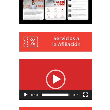
Reproductor
de
vídeo
00:00
00:16