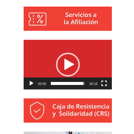
Reproductor
de
vídeo
00:00
00:16