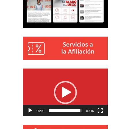
Reproductor
de
vídeo
00:00
00:16