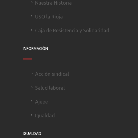
Nuestra Historia
USO la Rioja
Caja de Resistencia y Solidaridad
INFORMACIÓN
Acción sindical
Salud laboral
Ajupe
Igualdad
IGUALDAD