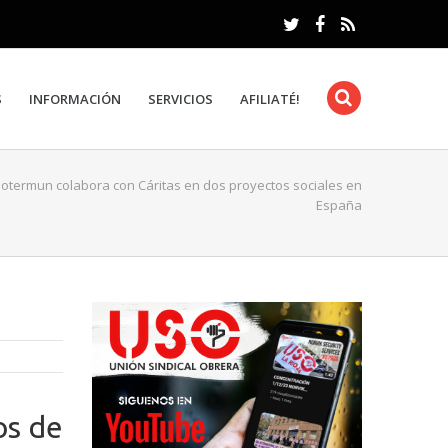
S
INFORMACIÓN
SERVICIOS
AFILIATÉ!
otermun colabora con Cáritas en dos proyectos sociales en
España
os de