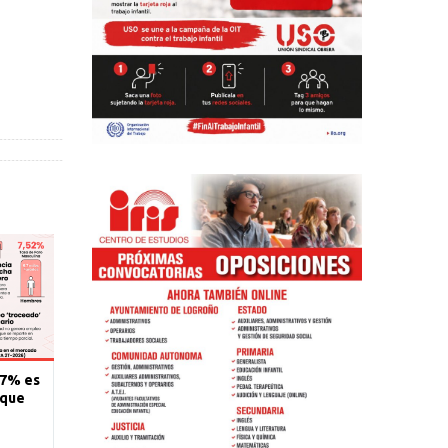
77% es
 que