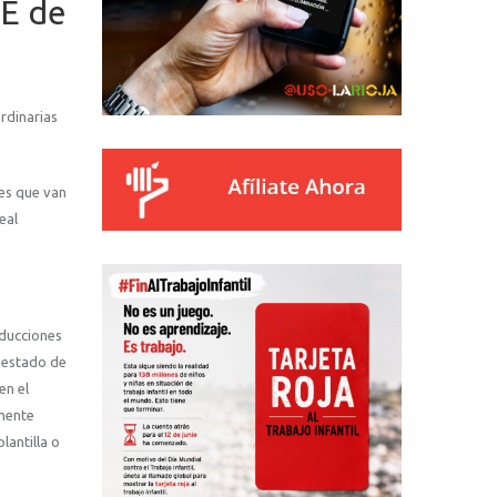
TE de
rdinarias
les que van
eal
educciones
l estado de
en el
emente
lantilla o