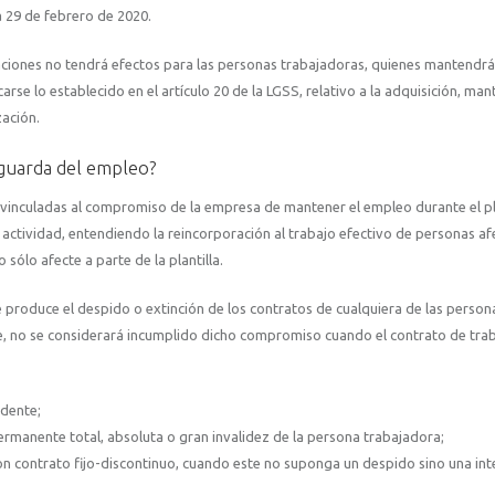
 29 de febrero de 2020.
aciones no tendrá efectos para las personas trabajadoras, quienes mantendrá
rse lo establecido en el artículo 20 de la LGSS, relativo a la adquisición, man
zación.
aguarda del empleo?
 vinculadas al compromiso de la empresa de mantener el empleo durante el p
 actividad, entendiendo la reincorporación al trabajo efectivo de personas a
 sólo afecte a parte de la plantilla.
produce el despido o extinción de los contratos de cualquiera de las person
, no se considerará incumplido dicho compromiso cuando el contrato de trab
edente;
permanente total, absoluta o gran invalidez de la persona trabajadora;
con contrato fijo-discontinuo, cuando este no suponga un despido sino una in