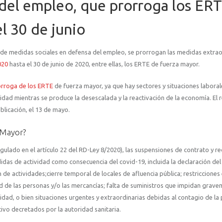
 del empleo, que prorroga los ER
l 30 de junio
 de medidas sociales en defensa del empleo, se prorrogan las medidas extrao
020
hasta el 30 de junio de 2020, entre ellas, los ERTE de fuerza mayor.
órroga de los ERTE
de fuerza mayor, ya que hay sectores y situaciones labora
dad mientras se produce la desescalada y la reactivación de la economía. El r
blicación, el 13 de mayo.
 Mayor?
lado en el artículo 22 del RD-Ley 8/2020), las suspensiones de contrato y r
idas de actividad como consecuencia del covid-19, incluida la declaración de
de actividades;cierre temporal de locales de afluencia pública; restricciones 
dad de las personas y/o las mercancías; falta de suministros que impidan grav
vidad, o bien situaciones urgentes y extraordinarias debidas al contagio de la p
vo decretados por la autoridad sanitaria.