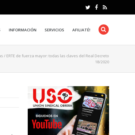
S
INFORMACIÓN
SERVICIOS
AFILIATÉ!
as
/
ERTE de fuerza mayor: todas las claves del Real Decreto
18/2020