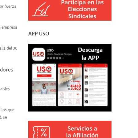
por fuerza
la empresa
APP USO
llá del 30
adores
cables
llos que
), se