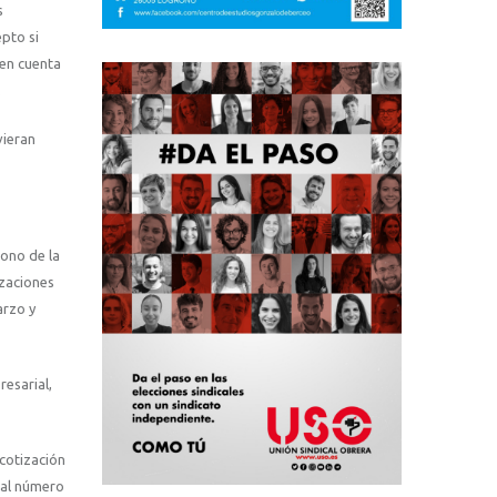
s
epto si
 en cuenta
.
vieran
bono de la
izaciones
arzo y
resarial,
 cotización
 al número