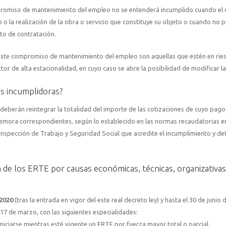
mpromiso de mantenimiento del empleo no se entenderá incumplido cuando el 
 o la realización de la obra o servicio que constituye su objeto o cuando no 
eto de contratación.
este compromiso de mantenimiento del empleo son aquellas que estén en rie
r de alta estacionalidad, en cuyo caso se abre la posibilidad de modificar la 
s incumplidoras?
berán reintegrar la totalidad del importe de las cotizaciones de cuyo pago
demora correspondientes, según lo establecido en las normas recaudatorias e
 Inspección de Trabajo y Seguridad Social que acredite el incumplimiento y de
 de los ERTE por causas económicas, técnicas, organizativas
 2020
(tras la entrada en vigor del este real decreto ley) y hasta el 30 de junio 
e 17 de marzo, con las siguientes especialidades:
niciarse mientras esté vigente un ERTE por fuerza mayor total o parcial.