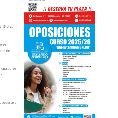
e 15 días
e su
cial de
a una parte
 su
 acogerse a