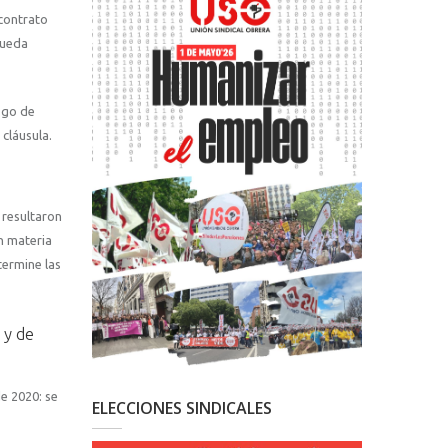
contrato
pueda
sgo de
cláusula.
 resultaron
n materia
termine las
 y de
de 2020: se
ELECCIONES SINDICALES