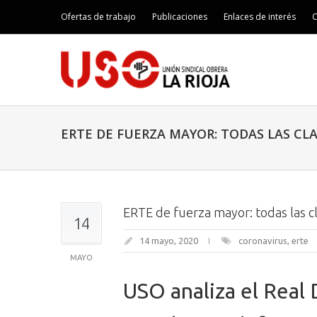
Ofertas de trabajo
Publicaciones
Enlaces de interés
C
ERTE DE FUERZA MAYOR: TODAS LAS CLA
ERTE de fuerza mayor: todas las c
14
14 mayo, 2020
coronavirus
,
erte
MAYO
USO analiza el Real