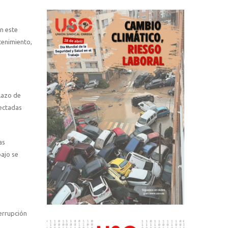
n este
tenimiento,
lazo de
fectadas
as
ajo se
terrupción