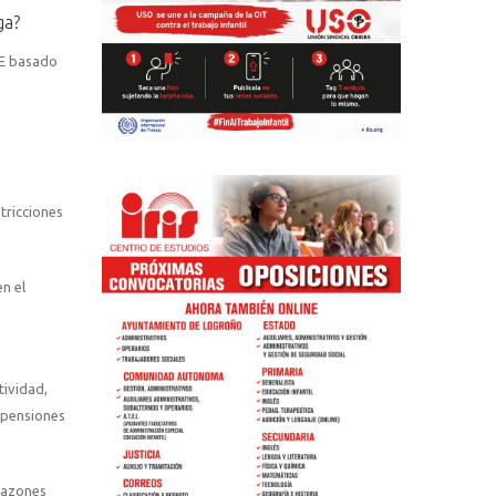
ga?
TE basado
tricciones
n el
tividad,
uspensiones
 razones