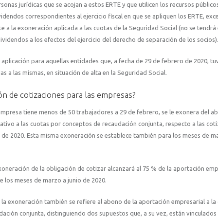
onas jurídicas que se acojan a estos ERTE y que utilicen los recursos público
dendos correspondientes al ejercicio fiscal en que se apliquen los ERTE, exc
a la exoneración aplicada a las cuotas de la Seguridad Social (no se tendrá
 dividendos a los efectos del ejercicio del derecho de separación de los socios)
e aplicación para aquellas entidades que, a fecha de 29 de febrero de 2020, tu
 a las mismas, en situación de alta en la Seguridad Social.
n de cotizaciones para las empresas?
empresa tiene menos de 50 trabajadores a 29 de febrero, se le exonera del a
ativo a las cuotas por conceptos de recaudación conjunta, respecto a las cot
 de 2020. Esta misma exoneración se establece también para los meses de m
xoneración de la obligación de cotizar alcanzará al 75 % de la aportación emp
e los meses de marzo a junio de 2020.
la exoneración también se refiere al abono de la aportación empresarial a la
dación conjunta, distinguiendo dos supuestos que, a su vez, están vinculados