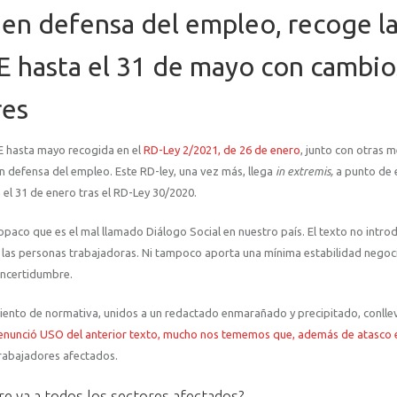
 en defensa del empleo, recoge l
E hasta el 31 de mayo con cambio
res
E hasta mayo recogida en el
RD-Ley 2/2021, de 26 de enero
, junto con otras 
n defensa del empleo. Este RD-ley, una vez más, llega
in extremis,
a punto de e
el 31 de enero tras el RD-Ley 30/2020.
opaco que es el mal llamado Diálogo Social en nuestro país. El texto no intro
 las personas trabajadoras. Ni tampoco aporta una mínima estabilidad nego
incertidumbre.
iento de normativa, unidos a un redactado enmarañado y precipitado, conlle
enunció USO del anterior texto, mucho nos tememos que, además de atasco 
rabajadores afectados.
e ya a todos los sectores afectados?