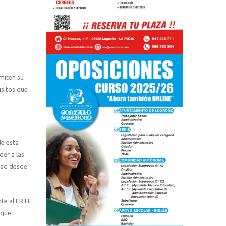
miten su
isitos que
de esta
der a las
idad desde
nte al ERTE
 que