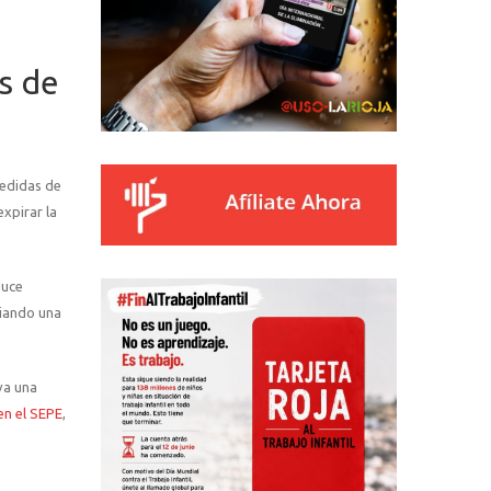
a
s de
medidas de
xpirar la
duce
ciando una
va una
en el SEPE
,