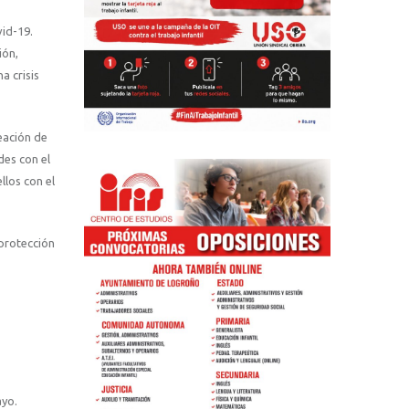
id-19.
ión,
a crisis
reación de
des con el
llos con el
protección
ayo.