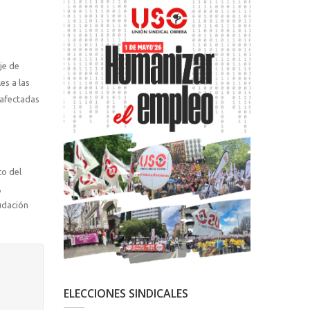
je de
es a las
 afectadas
to del
,
udación
ELECCIONES SINDICALES