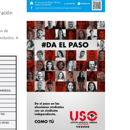
ración
ón de
ncluidos. A