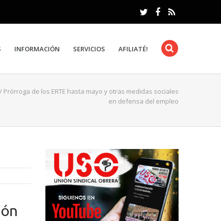
S
INFORMACIÓN
SERVICIOS
AFILIATÉ!
/
Prórroga de los ERTE hasta mayo y otras medidas sociales
en defensa del empleo
ión