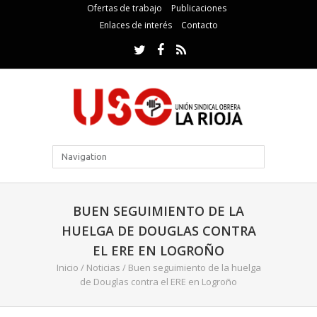
Ofertas de trabajo
Publicaciones
Enlaces de interés
Contacto
BUEN SEGUIMIENTO DE LA
HUELGA DE DOUGLAS CONTRA
EL ERE EN LOGROÑO
Inicio
/
Noticias
/
Buen seguimiento de la huelga
de Douglas contra el ERE en Logroño