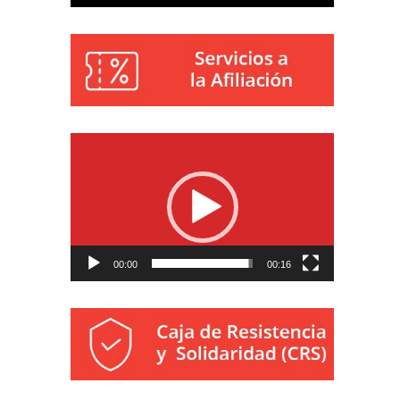
Reproductor
de
vídeo
00:00
00:16