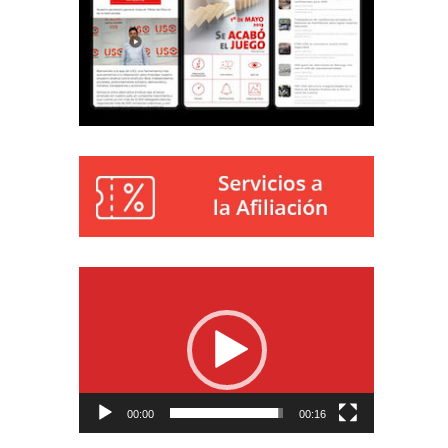
Reproductor
de
vídeo
00:00
00:16