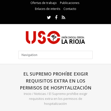
Ofertas de trabajo
Publicaciones
Enlaces de interés
Contacto
EL SUPREMO PROHÍBE EXIGIR
REQUISITOS EXTRA EN LOS
PERMISOS DE HOSPITALIZACIÓN
Inicio
/
Noticias
/
El Supremo prohíbe exigir
requisitos extra en los permisos de
hospitalización