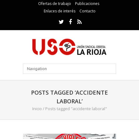
Ofertas de trabajo
Publicaciones
Enlaces de interés
Contacto
POSTS TAGGED ‘ACCIDENTE
LABORAL’
Inicio
/
Posts tagged "accidente laboral"