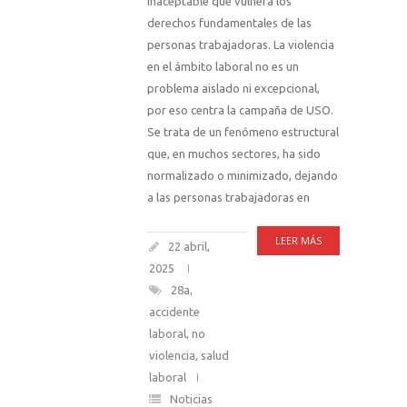
inaceptable que vulnera los
derechos fundamentales de las
personas trabajadoras. La violencia
en el ámbito laboral no es un
problema aislado ni excepcional,
por eso centra la campaña de USO.
Se trata de un fenómeno estructural
que, en muchos sectores, ha sido
normalizado o minimizado, dejando
a las personas trabajadoras en
LEER MÁS
22 abril,
2025
28a
,
accidente
laboral
,
no
violencia
,
salud
laboral
Noticias