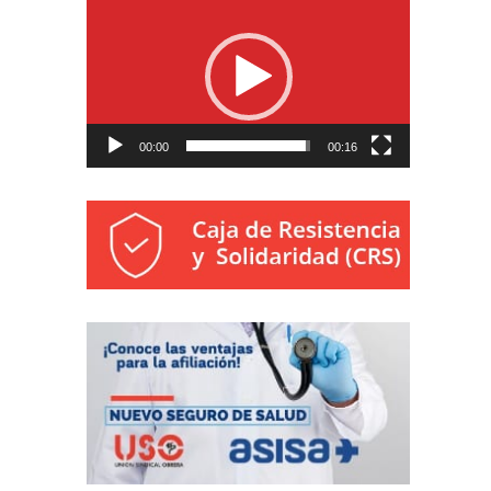
de
vídeo
00:00
00:16