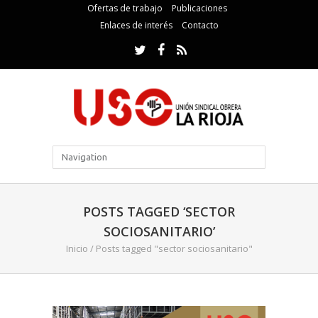
Ofertas de trabajo
Publicaciones
Enlaces de interés
Contacto
POSTS TAGGED ‘SECTOR
SOCIOSANITARIO’
Inicio
/
Posts tagged "sector sociosanitario"