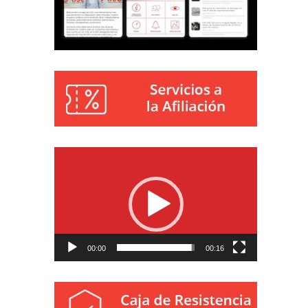
Reproductor
de
vídeo
00:00
00:16