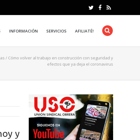
S
INFORMACIÓN
SERVICIOS
AFILIATÉ!
ias
/
Cómo volver al trabajo en construcción con seguridad y
efectos que ya deja el coronavirus
hoy y