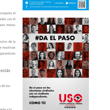
conjunto el
adas con el
seis meses
ectos de la
e reactivan
 garantizan
 estás
a de tus
arte a tu