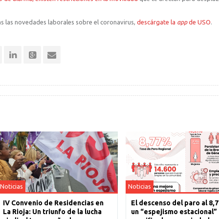
 las novedades laborales sobre el coronavirus,
descárgate la
app
de USO
.
Noticias
Noticias
IV Convenio de Residencias en
El descenso del paro al 8,
La Rioja: Un triunfo de la lucha
un “espejismo estacional”