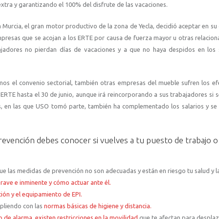
tra y garantizando el 100% del disfrute de las vacaciones.
a Murcia, el gran motor productivo de la zona de Yecla, decidió aceptar en su 
resas que se acojan a los ERTE por causa de fuerza mayor u otras relacion
jadores no pierdan días de vacaciones y a que no haya despidos en los 
os el convenio sectorial, también otras empresas del mueble sufren los ef
de ERTE hasta el 30 de junio, aunque irá reincorporando a sus trabajadores si s
es, en las que USO tomó parte, también ha complementado los salarios y se
revención debes conocer si vuelves a tu puesto de trabajo o
que las medidas de prevención no son adecuadas y están en riesgo tu salud y l
rave e inminente y cómo actuar ante él.
ón y el equipamiento de EPI.
mpliendo con las
normas básicas de higiene y distancia.
o de alarma, existen restricciones en la movilidad
que te afectan para desplaz