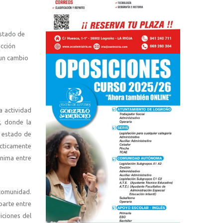
estado de
icción
n un cambio
a actividad
r, donde la
l estado de
ácticamente
ínima entre
 comunidad.
parte entre
iciones del