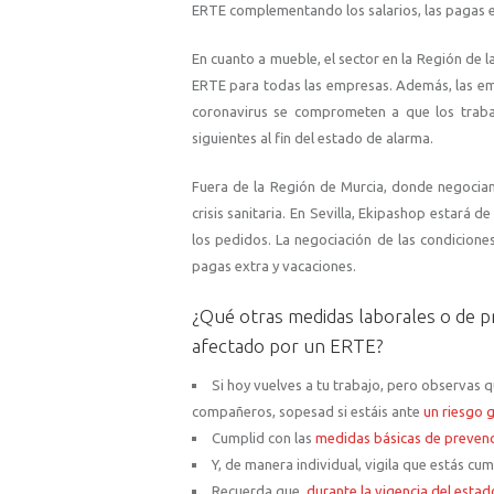
ERTE complementando los salarios, las pagas ex
En cuanto a mueble, el sector en la Región de l
ERTE para todas las empresas. Además, las emp
coronavirus se comprometen a que los traba
siguientes al fin del estado de alarma.
Fuera de la Región de Murcia, donde negociam
crisis sanitaria. En Sevilla, Ekipashop estará 
los pedidos. La negociación de las condicion
pagas extra y vacaciones.
¿Qué otras medidas laborales o de p
afectado por un ERTE?
Si hoy vuelves a tu trabajo, pero observas 
compañeros, sopesad si estáis ante
un riesgo g
Cumplid con las
medidas básicas de prevenci
Y, de manera individual, vigila que estás cu
Recuerda que,
durante la vigencia del estad