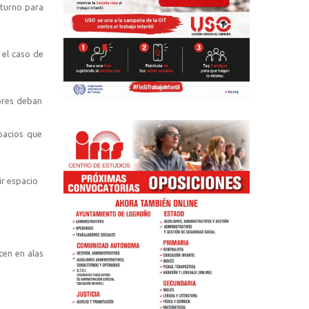
turno para
 el caso de
dores deban
pacios que
ir espacio
cen en alas