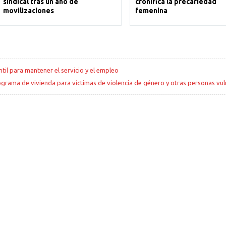
sindical tras un año de
cronifica la precariedad
movilizaciones
femenina
ntil para mantener el servicio y el empleo
grama de vivienda para víctimas de violencia de género y otras personas vu