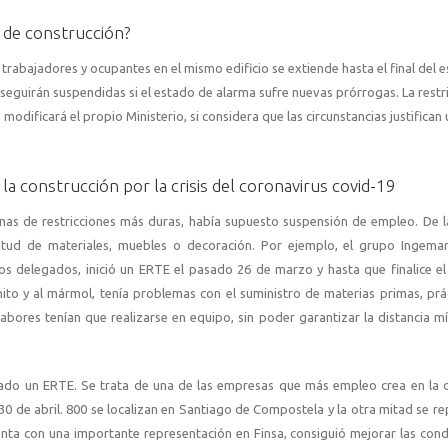
 de construcción?
 trabajadores y ocupantes en el mismo edificio se extiende hasta el final del 
 seguirán suspendidas si el estado de alarma sufre nuevas prórrogas. La restr
 modificará el propio Ministerio, si considera que las circunstancias justifica
la construcción por la crisis del coronavirus covid-19
manas de restricciones más duras, había supuesto suspensión de empleo. De l
titud de materiales, muebles o decoración. Por ejemplo, el grupo Ingema
s delegados, inició un ERTE el pasado 26 de marzo y hasta que finalice e
anito y al mármol, tenía problemas con el suministro de materias primas, pr
labores tenían que realizarse en equipo, sin poder garantizar la distancia m
ntado un ERTE. Se trata de una de las empresas que más empleo crea en la
30 de abril. 800 se localizan en Santiago de Compostela y la otra mitad se re
ta con una importante representación en Finsa, consiguió mejorar las cond