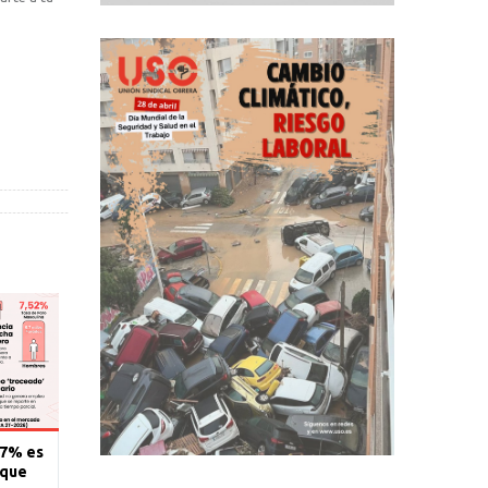
77% es
 que