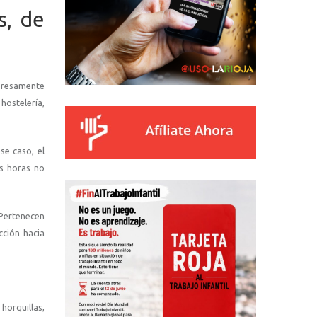
s, de
presamente
hostelería,
se caso, el
as horas no
 Pertenecen
cción hacia
horquillas,